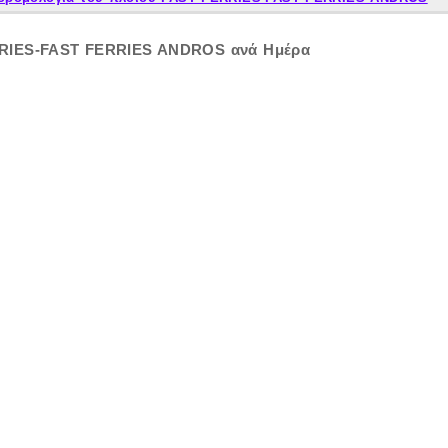
RRIES-FAST FERRIES ANDROS ανά Ημέρα