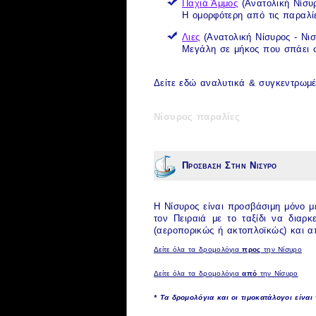
Παχιά Άμμος
(Ανατολική
Νίσυ
Η ομορφότερη από τις
παραλί
Λιες
(Ανατολική
Νίσυρος
-
Νι
Μεγάλη σε μήκος που σπάει 
Δείτε εδώ αναλυτικά & συγκεντρωμέ
Νίσυρος παραλίες
Προσβαση Στην Νισυρο
H
Νίσυρος
είναι προσβάσιμη μόνο με
τον Πειραιά με το ταξίδι να διαρ
(αεροπορικώς ή ακτοπλοϊκώς) και α
Δείτε όλα τα δρομολόγια
προς
την Νίσυρο
Δείτε όλα τα δρομολόγια
από
την Νίσυρο
* Τα δρομολόγια και οι τιμοκατάλογοι είναι