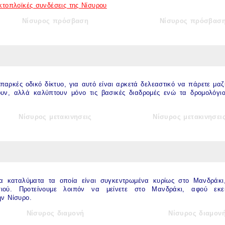
ακτοπλοϊκές συνδέσεις της Νίσυρου
Νίσυρος πρόσβαση
Νίσυρος πρόσβασ
επαρκές οδικό δίκτυο, για αυτό είναι αρκετά δελεαστικό να πάρετε μαζ
υν, αλλά καλύπτουν μόνο τις βασικές διαδρομές ενώ τα δρομολόγι
Νίσυρος μετακινησεις
Νίσυρος μετακινησει
γα καταλύματα τα οποία είναι συγκεντρωμένα κυρίως στο Μανδράκι
ιού. Προτείνουμε λοιπόν να μείνετε στο Μανδράκι, αφού εκε
την
Νίσυρο
.
Νίσυρος διαμονή
Νίσυρος διαμον