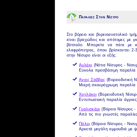
Παραλιες Στην Νισυρο
Στο βόρειο και βορειοανατολικό τμ
είναι βραχώδεις και απότομες με γ
βότσαλο. Μπορείτε να πάτε με κα
ελαφρόπετρας, όπου βρίσκονται 2
στην Νίσυρο
είναι οι εξής:
Αυλάκι
(Νότια
Νίσυρος
-
Νισυ
Εύκολα προσβάσιμη παραλία μ
Αγιος Σάββας
(Βορειοδυτική
Ν
Μικρή σκουρόχρωμη παραλία 
Χοχλάκοι
(Βορειοδυτική
Νίσυρ
Εντυπωσιακή παραλία άγριας
Γυαλισκάρι
(Βόρεια
Νίσυρος
Από τις πιο γνωστές
παραλίε
Πάλοι
(Βόρεια
Νίσυρος
-
Νισυ
Αρκετά μεγάλη αμμουδιά με ψ