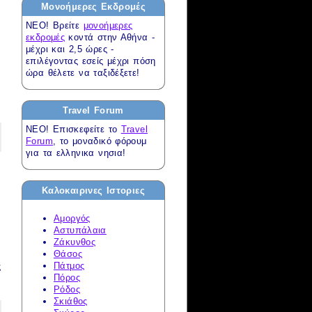
Μονοήμερες Εκδρομές
ΝΕΟ! Βρείτε
μονοήμερες
εκδρομές
κοντά στην Αθήνα -
μέχρι και 2,5 ώρες -
επιλέγοντας εσείς μέχρι πόση
ώρα θέλετε να ταξιδέξετε!
Travel Forum
ΝΕΟ! Επισκεφείτε το
Travel
Forum
, το μοναδικό φόρουμ
για τα ελληνικα νησια!
Καλοκαιρινες Ιστοριες
Αμοργός
Αστυπάλαια
Ζάκυνθος
Θάσος
Πάτμος
ς
Πόρος
Ρόδος
Σκιάθος