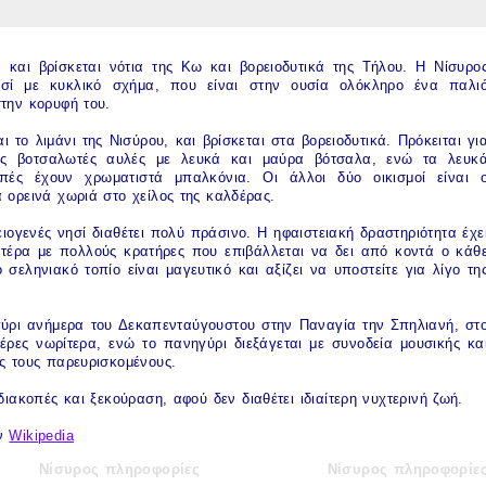
α
και βρίσκεται νότια της Κω και βορειοδυτικά της Τήλου. Η
Νίσυρο
νησί με κυκλικό σχήμα, που είναι στην ουσία ολόκληρο ένα παλι
στην κορυφή του.
ι το λιμάνι της
Νισύρου
, και βρίσκεται στα βορειοδυτικά. Πρόκειται γι
κές βοτσαλωτές αυλές με λευκά και μαύρα βότσαλα, ενώ τα λευκ
πές έχουν χρωματιστά μπαλκόνια. Οι άλλοι δύο οικισμοί είναι 
 ορεινά χωριά στο χείλος της καλδέρας.
ειογενές νησί διαθέτει πολύ πράσινο. Η ηφαιστειακή δραστηριότητα έχε
ντέρα με πολλούς κρατήρες που επιβάλλεται να δει από κοντά ο κάθ
εληνιακό τοπίο είναι μαγευτικό και αξίζει να υποστείτε για λίγο τη
ύρι ανήμερα του Δεκαπενταύγουστου στην Παναγία την Σπηλιανή, στ
μέρες νωρίτερα, ενώ το πανηγύρι διεξάγεται με συνοδεία μουσικής κα
ς τους παρευρισκομένους.
διακοπές
και ξεκούραση, αφού δεν διαθέτει ιδιαίτερη νυχτερινή ζωή.
ην
Wikipedia
Νίσυρος πληροφορίες
Νίσυρος πληροφορίε