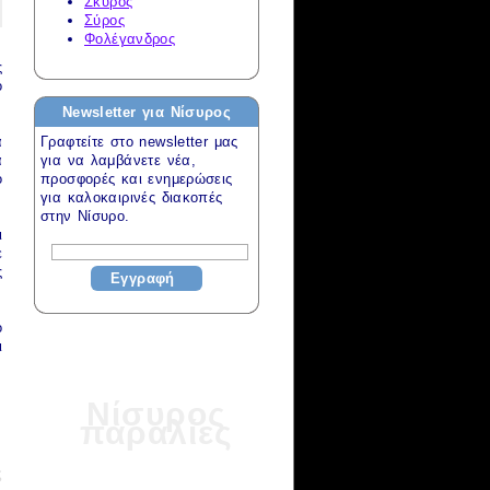
Σκύρος
Σύρος
Φολέγανδρος
ς
ό
Newsletter για
Νίσυρος
Γραφτείτε στο newsletter μας
α
για να λαμβάνετε νέα,
ά
προσφορές και ενημερώσεις
ο
για
καλοκαιρινές διακοπές
στην Νίσυρο.
ι
ε
ς
Εγγραφή
ο
ι
Νίσυρος
παραλίες
ς