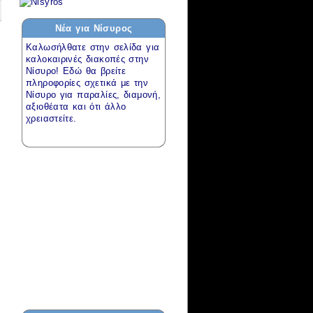
Νέα για
Νίσυρος
Καλωσήλθατε στην σελίδα για
καλοκαιρινές διακοπές
στην
Νίσυρο! Εδώ θα βρείτε
πληροφορίες σχετικά με την
Νίσυρο για
παραλίες
,
διαμονή
,
αξιοθέατα
και ότι άλλο
χρειαστείτε.