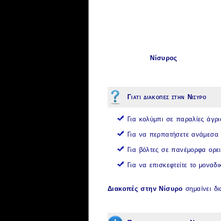
Νίσυρος
Γιατι διακοπες στην Νισυρο
Για κολύμπι σε
παραλίες
άγρι
Για να περπατήσετε ανάμεσα 
Για βόλτες σε πανέμορφα ορε
Για να επισκεφτείτε το μοναδ
Διακοπές στην Νίσυρο
σημαίνει δι