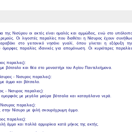
ήμα της
Νισύρου
οι ακτές είναι ομαλές και αμμώδεις, ενώ στο υπόλοιπ
κρεμούς. Οι λιγοστές
παραλίες
που διαθέτει η
Νίσυρος
έχουν συνήθω
ραβάκι στο γειτονικό νησάκι γυαλί, όπου γίνεται η εξόρυξη τη
-3 όμορφες
παραλίες
ιδανικές για απομόνωση. Οι κυριότερες
παραλίε
ρος παραλιες
):
ε βότσαλο και θέα στο μοναστήρι του Αγίου Παντελεήμονα.
ίσυρος
-
Νισυρος παραλιες
):
με άμμο και βότσαλο.
ος
-
Νισυρος παραλιες
):
 ομορφιάς με μεγάλα μαύρα βότσαλα και καταγάλανα νερά.
-
Νισυρος παραλιες
):
ς στην Νίσυρο
με ψιλή σκουρόχρωμη άμμο.
ρος παραλιες
):
ιλή άμμο και πολλά αρμυρίκια κατά μήκος της ακτής.