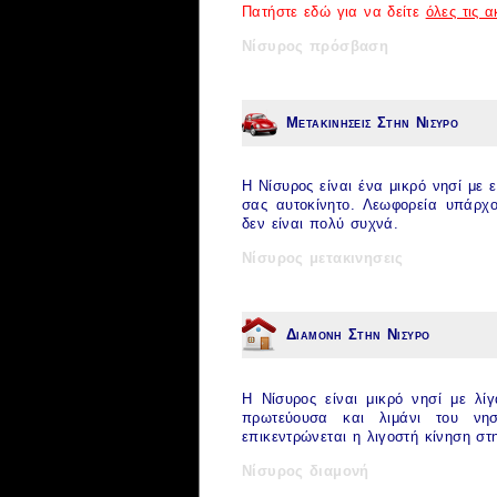
Πατήστε εδώ για να δείτε
όλες τις 
Νίσυρος πρόσβαση
Μετακινησεις Στην Νισυρο
H
Νίσυρος
είναι ένα μικρό νησί με 
σας αυτοκίνητο. Λεωφορεία υπάρχο
δεν είναι πολύ συχνά.
Νίσυρος μετακινησεις
Διαμονη Στην Νισυρο
H
Νίσυρος
είναι μικρό νησί με λί
πρωτεύουσα και λιμάνι του νησ
επικεντρώνεται η λιγοστή κίνηση σ
Νίσυρος διαμονή