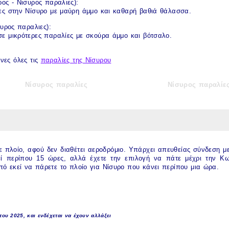
ρος
-
Νισυρος παραλιες
):
ες στην Νίσυρο
με μαύρη άμμο και καθαρή βαθιά θάλασσα.
συρος παραλιες
):
σε μικρότερες
παραλίες
με σκούρα άμμο και βότσαλο.
νες όλες τις
παραλίες της Νίσυρου
Νίσυρος παραλίες
Νίσυρος παραλίε
 πλοίο, αφού δεν διαθέτει αεροδρόμιο. Υπάρχει απευθείας σύνδεση μ
κεί περίπου 15 ώρες, αλλά έχετε την επιλογή να πάτε μέχρι την Κ
πό εκεί να πάρετε το πλοίο για
Νίσυρο
που κάνει περίπου μια ώρα.
 του 2025, και ενδέχεται να έχουν αλλάξει