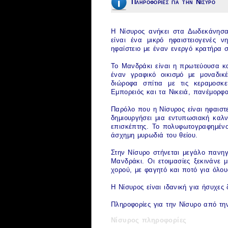
Πληροφοριες για την Νισυρο
Η
Νίσυρος
ανήκει στα
Δωδεκάνησ
είναι ένα μικρό ηφαιστειογενές 
ηφαίστειο με έναν ενεργό κρατήρα 
Το Μανδράκι είναι η πρωτεύουσα κα
έναν γραφικό οικισμό με μοναδι
διώροφα σπίτια με τις κεραμοσκε
Εμπορειός και τα Νικειά, πανέμορφα
Παρόλο που η
Νίσυρος
είναι ηφαιστ
δημιουργήσει μια εντυπωσιακή καλ
επισκέπτης. Το πολυφωτογραφημένο σ
άσχημη μυρωδιά του θείου.
Στην
Νίσυρο
στήνεται μεγάλο πανηγ
Μανδράκι. Οι ετοιμασίες ξεκινάνε 
χορού, με φαγητό και ποτό για όλου
Η
Νίσυρος
είναι ιδανική για ήσυχες
Πληροφορίες για την Νίσυρο από τ
Νίσυρος πληροφορίες