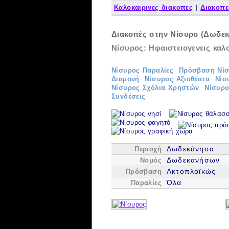
Καλοκαιρινες διακοπες
|
Διακοπε
Διακοπές στην Νίσυρο (Δωδε
Νίσυρος: Ηφαιστειογενεις καλ
Νίσυρος Παραλίες
Πρόσβαση Νί
Διαμονή
Νίσυρος Αξιοθέατα
Νίσ
Νίσυρος Σχόλια Χρηστών
Νίσυρο
Συνδέσεις
Δωδεκάνησα
Περιοχή
Δωδεκανήσων
Νομός
Ακτοπλοϊκώς
Πρόσβαση
Όλα
Παραλίες